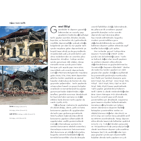
Oğuz &em Çelik
G
enel Bilgi
önemli farklılıklar olduğu bilinmektedir. 
Denilebilir ki deprem güvenliği 
Bu yıllara ait ilk örneklerin yapısal 
bakımından en sorunlu yapı 
güvenlik düzeyleri ve bir sonraki 
gruplarının başında yığma/kargir 
depremde nasıl davranacakları 
hep merak edilmektedir; bugünkü 
tarihi yapılar (camiler, kiliseler, binalar, 
köprüler, su kemerleri vb.) gelmektedir. 
modern yönetmeliklere göre 
Özellikle depremselliğin yüksek olduğu 
değerlendirildiklerinde ise özellikle 
beklenen deprem yükleri etkisinde zayıf 
bölgelerde yer alan bu tür yapılar tarih 
içinde meydana gelen depremlerde ya 
tarafları bulunduğu çok açıktır. 
büyük hasar almış ya da göçmüşlerdir. 
Her ne kadar güncel Türkiye Bina 
Deprem Yönetmeliği (TBDY-2018) 
Anadolu’daki pek çok antik şehrin yok 
olma nedenlerinden en önemlisi yıkıcı 
içinde 1.1.8.’de belirtildiği üzere “Tarihi 
depremler olmuştur. Türkiye sınırları 
ve kültürel değeri olan tescilli yapıların 
ve anıtların deprem etkisi altında 
içinde günümüze dek ulaşan, dünya 
mimarlık mirası içinde yerini halen 
değerlendirilmesi ve güçlendirilmesi bu 
koruyan çok sayıda yapı mevcuttur. 
Yönetmeliğin kapsamı dışındadır” denilse 
de neden bu türden yapıların en riskli 
Geçmişteki çok önemli depremlerde 
(örneğin Marmara Bölgesinde meydana 
grupta olan yapılar olduğunu açıklamak 
gelen 1509, 1719, 1766, 1894 depremleri 
bu yönetmelik yardımıyla mümkündür. 
gibi) bu türden yapılarda ya yapısal 
Dört farklı yer hareketi düzeyine göre 
hasarlar oluşmuş ya da kısmen de olsa 
(DD1-50yıl, %2, 2475yıl - DD2-50yıl, %10, 
göçmeler yaşanmıştır.  Tarihi yapılarda 
475yıl - DD3-50yıl, %50, 72yıl ve DD4-
ortaya çıkan hasarlı ve göçen bölgeler 
50yıl, %68, 43yıl) hesap yapılmaktadır. 
onarılarak ve tamamlanarak bu yapılar 
Tarihi yapılar genelde Bina Kullanım 
günümüze kadar ulaştırılmıştır; diğer 
Sınıfı 1 (BKS-1) olarak nitelendirildiğinden 
taraftan, genelde sorunsuz denebilecek 
Bina Önem Katsayısı I 1.5 alınmaktadır; 
bir biçimde halen zamana ve doğal 
bu sınıf en önemli yapı sınıfı olarak 
yönetmelikte yer almaktadır. Dayanıma 
etkilere karşı direnen tarihi yapılar da 
vardır (Çelik, 2011).
göre tasarım ölçütleri kullanılmaktadır. 
Yığma/kargir malzeme ile yapılanlara 
Donatısız yığma binalar için taşıyıcı 
Antakya (Görsel 1)
ÜSTTE 
sistem davranış ve dayanım fazlalığı 
ek olarak ahşap, demir, çelik ve hatta 
betonarme yapıların ilk uygulamaları 
katsayıları yönetmelikte verilen en 
Antakya, kilise (Görsel 2)
da tarihi yapı grubuna girmektedir. 
düşük/olumsuz değerler olan R 2.5 ve 
Antakya, valilik (Görsel 3)
SAĞ hSTTE 
D 1.5 olup izin verilen bina yükseklik sınıfı 
1900’lü yılların başında inşa edilmiş 
Antakya, otel (Görsel 4)
betonarme yapıların ülkemizdeki ilk 
ise BYS 8 önerilmektedir. Yatay deprem 
uygulamaları özellik göstermektedir 
etkisi altında tasarımda kullanılan spektral 
Hennebique
ivme R, I, D, T (doğal titreşim periyodu) 
(Örneğin 
 yöntemi ile 
üretilen betonarme iskeletli sistemler). 
ve TB (spektrum köşe periyodu)’ye bağlı 
Hennebique
 sisteminin betonarmenin 
olarak tanımlanan deprem yükü azaltma 
katsayısı Ra(T) ile azaltıldığından tüm 
ilkel durumuna ait olduğu bilinmekte, 
bugünkü sistemle karşılaştırıldığında 
yapı grupları içinde aynı depremsellik 
temelde benzerlikler olsa da detayda 
koşulları altında tarihi yapıların en çok 