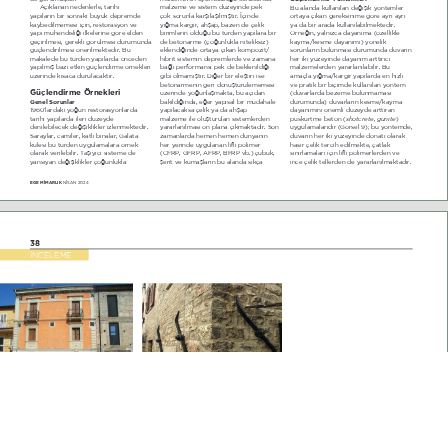
Açıklanan nedenlerle, tarihi 
malzeme ve sistem düzeyinde pek 
Bu alanda kullanılan değişik yöntemler 
yapıların bir sonraki büyük depremde 
çok sorunla karşılaşılmıştır. İçinde 
ortaya çıkan gereksinime göre ayrı ayrı 
kaybedilmemesi için, restorasyon ve 
yığma kargir, ahşap, bazen de çelik 
ya da bir arada kullanılabilmektedir. 
yapı mühendisliği ilkelerine göre elden 
birimlerin olduğu bu türden yapılara bir 
Örneğin, yalnızca dayanıma (özellikle 
geçirilmesi, gerekli görülmesi durumunda 
de betonarme (çoğunlukla niteliksiz) 
kayma/kesme dayanımı) yönelik 
güçlendirilmesi önerilmektedir. Bu 
eklendiğinde ortaya çıkan kompozit/
sorunların bulunması durumunda duvarın 
makalede bu türden yapılarda önceden 
hibrit sistemin depremlerde ve zamana 
her iki yüzeyinde dayanım arttırıcı 
yapılmış bazı etkin güçlendirme örnekleri 
bağlı performansı pek de beklenildiği 
malzemelerden yararlanılabilir. Bu 
üzerinde kısaca durulacaktır.
gibi olmamıştır. Diğer bir eleştiri ise 
amaçla yığma/kargir yapılarda en hızlı 
betonarmenin geri dönüştürülememesi 
ve pratik bir biçimde kullanılan yöntem 
*çlendirme Örnekleri
üzerinde yoğunlaşmakta, bu açıdan 
(duvarlarda bezeme bulunmaması 
*enel Sorunlar
bakıldığında, eğer yapısal bir müdahale 
durumunda) duvarların kesme/kayma 
1960’lardaki yoğun restorasyonlarda 
yapılacaksa çelik ya da ahşap 
dayanımını önemli düzeyde arttıran 
tarihi yapılarda ileri düzeyde 
malzeme ile oluşturulan sistemlerden 
shotcrete, gunite
püskürtme beton (
) 
denilebilecek değişiklikler izlenmektedir. 
yararlanılması ön plana çıkmaktadır. Son 
uygulamalarıdır (Görsel 9); bu yöntemde, 
Saraylar, camiler, katlı binalar, Galata 
zamanlarda hemen hemen dünyanın 
duvarın her iki yüzeyinde donatı olarak 
kulesi bu türden uygulamalara örnek 
her yerinde uygulanan lifli polimer 
hasır çelik tercih edilmekte, çatlak 
olarak verilebilir. Taşıyıcı sisteme de 
(CFRP, GFRP, AFRP, BFRP vb.) çubuk, 
sınırlamaları için lifli polimerlerden ve 
yansıyan değişiklikler çoğunlukla 
şerit ve kumaşların bu alanda sıkça 
ince çelik tellerden de yararlanılmaktadır. 
EGE M‹MARLIK 
NİSAN 2024
38
İNCELEME
L’ATuila (Görsel 13)
SOLDA 
Assisi (Görsel 14)