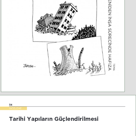
34
İNCELEME
Tarihi Yapıların *çlendirilmesi