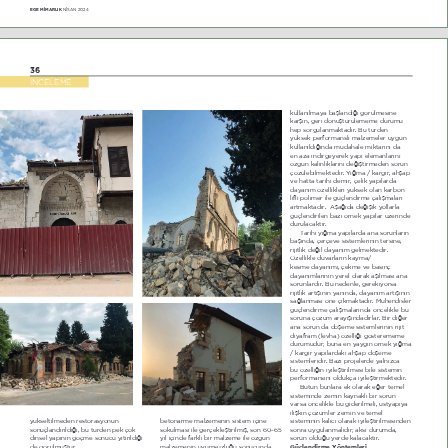
EGE M‹MARLIK 
NİSAN 2024
36
İNCELEME
kullanılmaya başlandığı görülmesine 
karşın, geri dönüştürülememe durumu 
hep sorgulanmaktadır. Bu türden 
yüksek performanslı malzemeler uygun 
kullanıldığında müdahale miktarını da 
en aza indirgeyerek yapı elemanlarını 
özgün kalınlıklarını değiştirmeden sorun 
çözülebilmektedir. Yığma / kargir, ahşap 
ve hatta tarihi demir, çelik yapılarda 
dayanım özellikleri yüksek olan karbon 
lifli polimer ile güçlendirme çalışmaları 
artmaktadır.  Aşağıda değişik yollarla 
güçlendirilen bazı örnek yapılar üzerinde 
durulacaktır.  
Tarihi yığma yapılarda ana sorunların 
başında, çerçeve sistemlerinin tersine, 
rijitlik değil dayanım gelmektedir. 
Özellikle duvarların kayma/
kesme dayanımı, çekme ve basınç 
dayanımlarının yerel olarak aşılması ana 
sorunlardır. Bu nedenle, gerekiyorsa 
rijitlik artışının yanında, dayanım artışının 
sağlanması öne çıkmaktadır. Mühendisler 
güçlendirme çalışmalarında öncelikle bu 
soruna çözüm arayışındadırlar. Bir diğer 
ana sorun da döşeme sistemlerinin rijit 
diyafram (levha) özelliği gösterememe 
durumudur; buna en yaygın örnek yığma 
/ kargir yapılardaki ahşap döşeme 
sistemleridir. Bazı projelerde yalnızca 
bu özelliğin iyileştirilmesi bile sistemin 
performansını oldukça iyileştirmektedir. 
Bütün bunlara ek olarak eğer temel 
sisteminde zemin kaynaklı bir sorun 
varsa öncelikle bu giderilmeli, üstyapıya 
ilişkin çözümler zemin ve temel 
yükseltilmeden restorasyonun 
betonarme malzemenin sistem içine 
sisteminin kalıcı olarak iyileştirilmesinden 
sonuçlandırıldığı, bu türden pek çok 
sokulması ile gerçekleştirilmiş, son 60a65 
sonra uygulanmalıdır; aksi durumda, 
dinsel yapının göçme sonucu yitirildiği 
yıl içinde farklı bir malzeme ile özgün 
sorun olduğu yerde kalacaktır.
*çlendirme Y|ntemleri
de görülmüştür.
malzemenin uyumsuzluğu sonucunda 