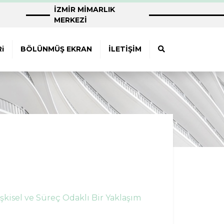
İZMİR MİMARLIK
MERKEZİ
i
BÖLÜNMÜŞ EKRAN
İLETİŞİM
şkisel ve Süreç Odaklı Bir Yaklaşım