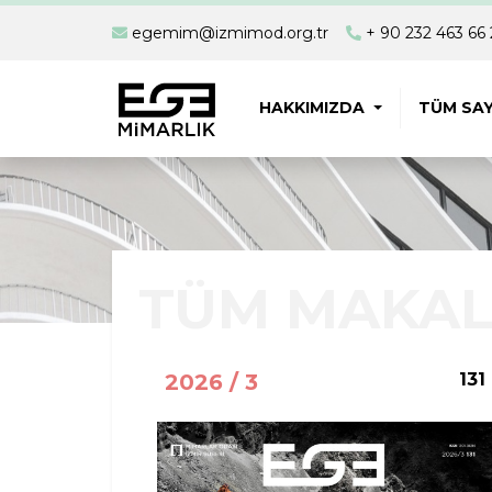
egemim@izmimod.org.tr
+ 90 232 463 66 
HAKKIMIZDA
TÜM SAY
TÜM MAKAL
2026 / 3
131