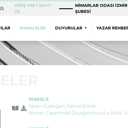
GİRİŞ YAP / KAYIT
MİMARLAR ODASI İZMİR
25
OL
ŞUBESİ
ILAR
MAKALELER
DUYURULAR
YAZAR REHBER
ELER
MAKALE
Selen Özdoğan, Fatma Erkök
Mimari Tasarımda Ölçeğin Kurucu Rolü: İli