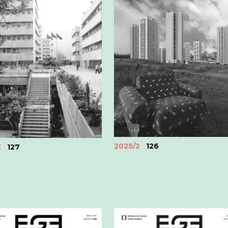
2025/2
126
3
127