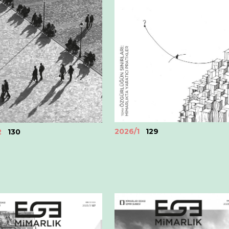
2026/1
129
2
130