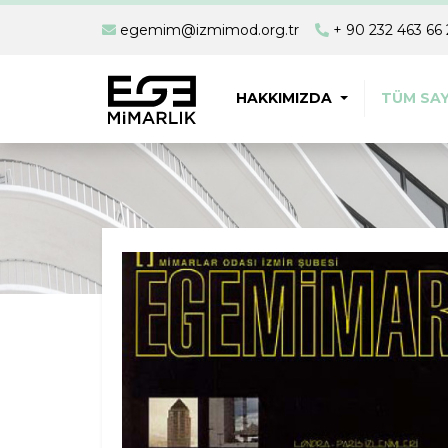
egemim@izmimod.org.tr
+ 90 232 463 66 
HAKKIMIZDA
TÜM SAY