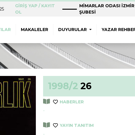
GİRİŞ YAP / KAYIT
MİMARLAR ODASI İZMİR
25
OL
ŞUBESİ
ILAR
MAKALELER
DUYURULAR
YAZAR REHBER
1998/2
26
HABERLER
-
YAYIN TANITIM
-