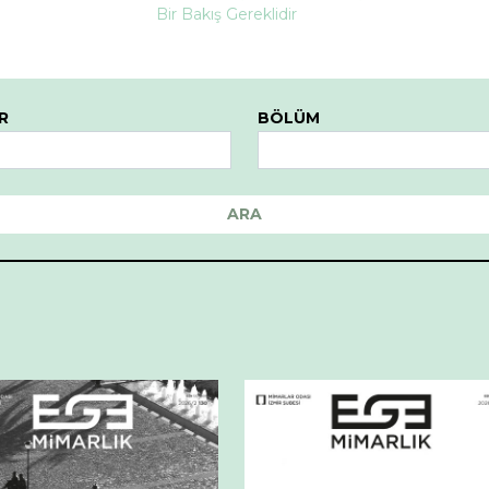
Bir Bakış Gereklidir
R
BÖLÜM
ARA