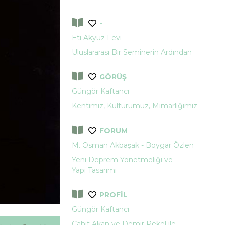
-
Eti Akyüz Levi
Uluslararası Bir Seminerin Ardından
GÖRÜŞ
Güngör Kaftancı
Kentimiz, Kültürümüz, Mimarlığımız
FORUM
M. Osman Akbaşak - Boygar Özlen
Yeni Deprem Yönetmeliği ve
Yapı Tasarımı
PROFİL
Güngör Kaftancı
Cahit Akan ve Demir Pekel ile